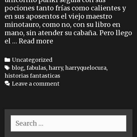
pociones tanto frías como calientes y
en sus aposentos el viejo maestro
minotauro, como no, con su libro en
mano, sin atender su cabaña. Pero llego
CAPITULO
el …
Read more
3
-
Categories
Uncategorized
LA
Tags
blog
,
fabulas
,
harry
,
harryquelocura
,
CABAÑA-
historias fantasticas
Leave a comment
Search
for: